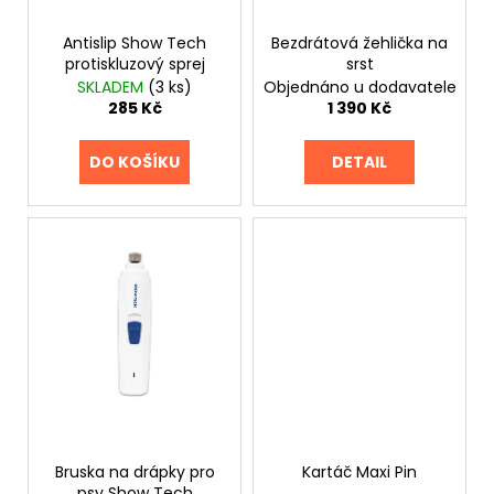
d
ů
a
Antislip Show Tech
Bezdrátová žehlička na
u
j
protiskluzový sprej
srst
k
í
SKLADEM
(3 ks)
Objednáno u dodavatele
t
t
285 Kč
1 390 Kč
ů
?
DO KOŠÍKU
DETAIL
HLEDAT
D
o
p
o
r
u
Bruska na drápky pro
Kartáč Maxi Pin
psy Show Tech