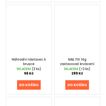
Náhradní nástavec k
NAIL FIX 14g
brusce
zastavovač krvácení
SKLADEM
(3 ks)
SKLADEM
(>3 ks)
56 Kč
289 Kč
DO KOŠÍKU
DO KOŠÍKU