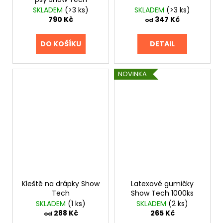
č
SKLADEM
(>3 ks)
SKLADEM
(>3 ks)
u
790 Kč
347 Kč
od
j
e
m
DO KOŠÍKU
DETAIL
e
NOVINKA
SPONKA
34
Kč
Kleště na drápky Show
Latexové gumičky
Tech
Show Tech 1000ks
SKLADEM
(1 ks)
SKLADEM
(2 ks)
288 Kč
265 Kč
od