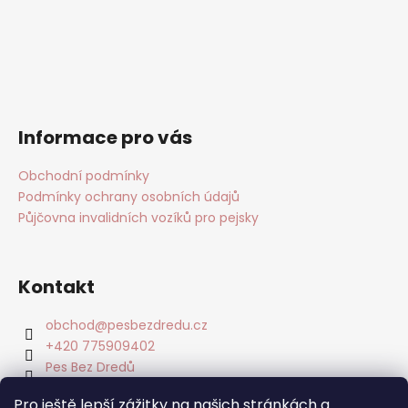
Informace pro vás
Obchodní podmínky
Podmínky ochrany osobních údajů
Půjčovna invalidních vozíků pro pejsky
Kontakt
obchod
@
pesbezdredu.cz
+420 775909402
Pes Bez Dredů
pesbezdredu
Pro ještě lepší zážitky na našich stránkách a