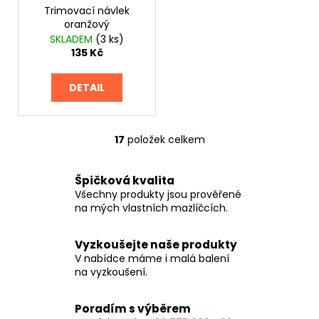
Trimovací návlek
oranžový
SKLADEM
(3 ks)
135 Kč
DETAIL
17
položek celkem
O
v
l
Špičková kvalita
á
Všechny produkty jsou prověřené
d
na mých vlastních mazlíčcích.
a
c
Vyzkoušejte naše produkty
í
V nabídce máme i malá balení
p
na vyzkoušení.
r
v
Poradím s výběrem
k