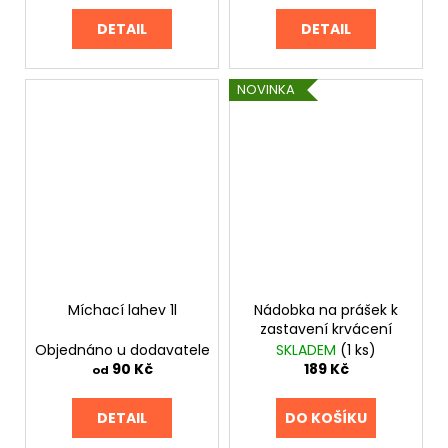
DETAIL
DETAIL
NOVINKA
Míchací lahev 1l
Nádobka na prášek k
zastavení krvácení
Objednáno u dodavatele
SKLADEM
(1 ks)
90 Kč
189 Kč
od
DETAIL
DO KOŠÍKU