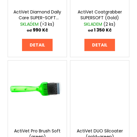
d
ů
a
ActiVet Diamond Daily
ActiVet Coatgrabber
u
j
Care SUPER-SOFT
SUPERSOFT (Gold)
k
í
(silver)
SKLADEM
(>3 ks)
SKLADEM
(2 ks)
t
t
990 Kč
1 350 Kč
od
od
ů
?
DETAIL
DETAIL
HLEDAT
D
o
p
o
r
u
ActiVet Pro Brush Soft
ActiVet DUO Silcoater
(green)
(gold-green)