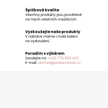
v
l
Špičková kvalita
á
Všechny produkty jsou prověřené
d
na mých vlastních mazlíčcích.
a
c
Vyzkoušejte naše produkty
í
V nabídce máme i malá balení
p
na vyzkoušení.
r
v
Poradím s výběrem
k
Zavolejte mi:
+420 775 909 402
y
E-mail:
obchod@pesbezdredu.cz
v
ý
Z
p
á
i
p
s
a
u
t
í