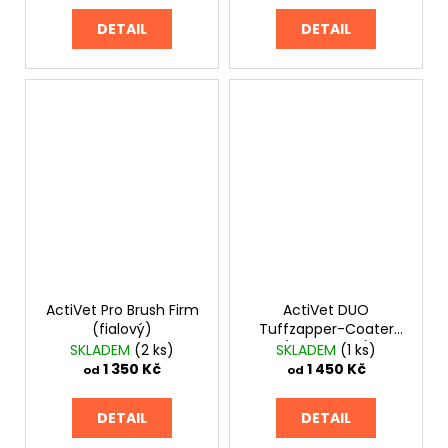
DETAIL
DETAIL
ActiVet Pro Brush Firm
ActiVet DUO
(fialový)
Tuffzapper-Coater
(purple-red)
SKLADEM
(2 ks)
SKLADEM
(1 ks)
1 350 Kč
1 450 Kč
od
od
DETAIL
DETAIL