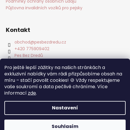
Podmínky ochrany osobních údajů
Půjčovna invalidních vozíků pro pejsky
Kontakt
obchod
@
pesbezdredu.cz
+420 775909402
Pes Bez Dredů
pesbezdredu
Pro ještě lepší zážitky na našich stránkách a
Pes Bez Dredu - Smečka z Mníšku
exkluzivní nabídky vám rádi přizpůsobíme obsah na
míru – stačí povolit cookies! 🍪 Vždy respektujeme
Facebook
vaše soukromí a data pečlivě chráníme. Více
informací
zde
.
Nastavení
Vytvořil Shoptet
Copyright 2026
Pes Bez Dredů
. Všechna práva
Souhlasím
vyhrazena.