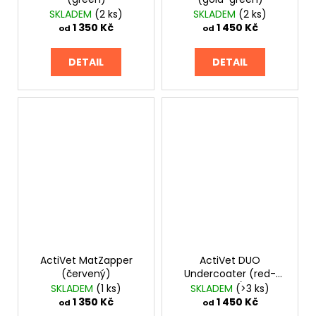
č
SKLADEM
(2 ks)
SKLADEM
(2 ks)
u
1 350 Kč
1 450 Kč
od
od
j
e
m
DETAIL
DETAIL
e
NATURAL
CONDITIONING
SHAMPOO
PLUSH
PUPPY
PRO
ZDRAVĚJŠÍ
SRST
1
099
Kč
ActiVet MatZapper
ActiVet DUO
(červený)
Undercoater (red-
silver)
SKLADEM
(1 ks)
SKLADEM
(>3 ks)
1 350 Kč
1 450 Kč
od
od