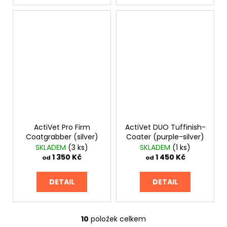
ActiVet Pro Firm
ActiVet DUO Tuffinish-
Coatgrabber (silver)
Coater (purple-silver)
SKLADEM
(3 ks)
SKLADEM
(1 ks)
1 350 Kč
1 450 Kč
od
od
DETAIL
DETAIL
10
položek celkem
O