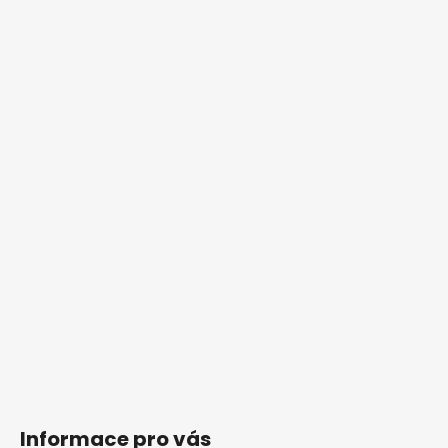
t
í
Informace pro vás