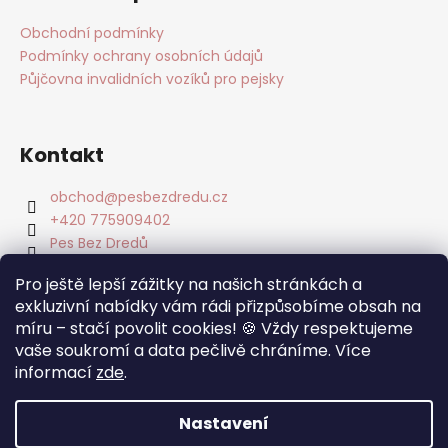
Obchodní podmínky
Podmínky ochrany osobních údajů
Půjčovna invalidních vozíků pro pejsky
Kontakt
obchod
@
pesbezdredu.cz
+420 775909402
Pes Bez Dredů
pesbezdredu
Pro ještě lepší zážitky na našich stránkách a
Pes Bez Dredu - Smečka z Mníšku
exkluzivní nabídky vám rádi přizpůsobíme obsah na
míru – stačí povolit cookies! 🍪 Vždy respektujeme
Facebook
vaše soukromí a data pečlivě chráníme. Více
informací
zde
.
Nastavení
Vytvořil Shoptet