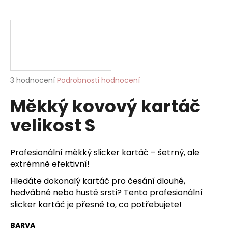
a
j
í
t
?
Průměrné
3 hodnocení
Podrobnosti hodnocení
hodnocení
Měkký kovový kartáč
produktu
je
HLEDAT
velikost S
5,0
z
5
hvězdiček.
Profesionální měkký slicker kartáč – šetrný, ale
D
extrémně efektivní!
o
Hledáte dokonalý kartáč pro česání dlouhé,
p
hedvábné nebo husté srsti? Tento profesionální
o
slicker kartáč je přesně to, co potřebujete!
r
u
BARVA