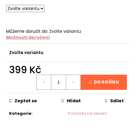
č
u
j
e
m
Můžeme doručit do:
Zvolte variantu
e
Možnosti doručení
NATURAL
Zvolte variantu
CONDITIONING
SHAMPOO
399 Kč
PLUSH
PUPPY
Měrná
PRO
DO KOŠÍKU
ZDRAVĚJŠÍ
cena:
SRST
1
Zeptat se
Hlídat
Sdílet
099
Kč
Kategorie
:
Pomůcky na česání