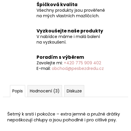
Špičková kvalita
Všechny produkty jsou prověřené
na mých vlastních mazlíčcích.
Vyzkoušejte naše produkty
V nabídce máme i malá balení
na vyzkoušení.
Poradím s výběrem
Zavolejte mi:
+420 775 909 402
E-mail:
obchod@pesbezdredu.cz
Popis
Hodnocení (3)
Diskuze
Šetrný k srsti i pokožce – extra jemné a pružné drátky
nepoškozují chlupy a jsou pohodlné i pro citlivé psy.