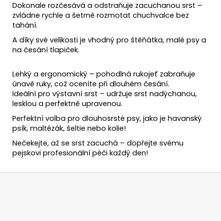
Dokonale rozčesává a odstraňuje zacuchanou srst –
zvládne rychle a šetrně rozmotat chuchvalce bez
tahání.
A díky své velikosti je vhodný pro štěňátka, malé psy a
na česání tlapiček.
Lehký a ergonomický – pohodlná rukojeť zabraňuje
únavě ruky, což oceníte při dlouhém česání.
Ideální pro výstavní srst – udržuje srst nadýchanou,
lesklou a perfektně upravenou.
Perfektní volba pro dlouhosrsté psy, jako je havanský
psík, maltézák, šeltie nebo kolie!
Nečekejte, až se srst zacuchá – dopřejte svému
pejskovi profesionální péči každý den!
Z
á
p
a