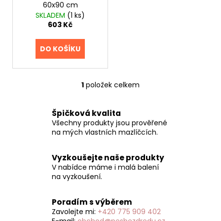
60x90 cm
d
ů
a
SKLADEM
(1 ks)
u
j
603 Kč
k
í
t
t
DO KOŠÍKU
ů
?
1
položek celkem
O
v
l
Špičková kvalita
HLEDAT
á
Všechny produkty jsou prověřené
d
na mých vlastních mazlíčcích.
a
c
D
Vyzkoušejte naše produkty
í
o
V nabídce máme i malá balení
p
na vyzkoušení.
p
r
o
v
r
Poradím s výběrem
k
u
Zavolejte mi:
+420 775 909 402
y
E-mail:
obchod@pesbezdredu.cz