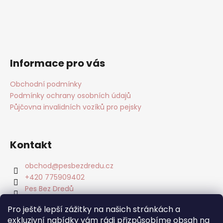
Informace pro vás
Obchodní podmínky
Podmínky ochrany osobních údajů
Půjčovna invalidních vozíků pro pejsky
Kontakt
obchod
@
pesbezdredu.cz
+420 775909402
Pes Bez Dredů
pesbezdredu
Pro ještě lepší zážitky na našich stránkách a
Pes Bez Dredu - Smečka z Mníšku
exkluzivní nabídky vám rádi přizpůsobíme obsah na