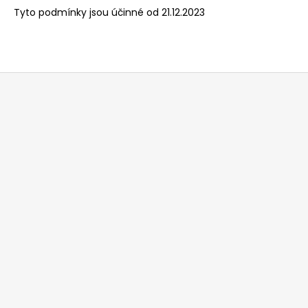
Tyto podmínky jsou účinné od 21.12.2023
Z
á
p
a
t
í