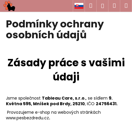
K
Přejít
Hledat
Náku
M
Přihlášen
na
o
obsah
Zpět
Zpět
košík
š
Podmínky ochrany
í
C
osobních údajů
k
o
p
o
Zásady práce s vašimi
t
ř
údaji
e
b
u
Jsme společnost
Tableau Care, s.r.o.
, se sídlem
9.
j
Května 595, Mníšek pod Brdy, 25210
, IČO
24756431.
e
Provozujeme e-shop na webových stránkách
t
www.pesbezdredu.cz
.
e
n