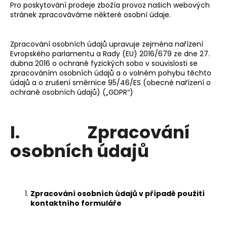
Pro poskytování prodeje zbožía provoz našich webových
a
stránek zpracováváme některé osobní údaje.
j
í
Zpracování osobních údajů upravuje zejména nařízení
t
Evropského parlamentu a Rady (EU) 2016/679 ze dne 27.
?
dubna 2016 o ochraně fyzických sobo v souvislosti se
zpracováním osobních údajů a o volném pohybu těchto
údajů a o zrušení směrnice 95/46/ES (obecné nařízení o
ochraně osobních údajů) („GDPR“)
HLEDAT
I. Zpracování
osobních údajů
D
o
p
o
Zpracování osobních údajů v případě použití
kontaktního formuláře
r
u