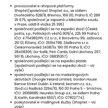
provozovatel e-shopové platformy
Shoptet(společnost Shoptet a.s., se sídlem
Dvořeckého 628/8, Břevnov, 169 00, Praha 6, IČ 289
35 675, společnost je zapsaná u Městského soudu
v Praze, oddíl B vložka 25 395)
společnosti podílející se na expedici zboží (Česká
pošta, s.p., Politických vězňů 909/4, 225 99 Praha 1,
IČO: 47114983;PPL CZ s.r.o., K Borovému 99, Jažlovice,
251 01, Říčany, IČO: 25194798; Zásilkovna s.r.o.
Českomoravská 2408/1a. 190 00 Praha 9, IČO:
28408306; Go-balík, Petr Carda, Dolní Libchavy 297,
561 16, Libchavy, IČO: 08835357)
společnosti podílející se na expedici plateb
(společnosti podílející se na expedici zboží – viz
výše)
společnosti podílející se na marketingových
aktivitách (Google Ireland Limited, Gordon House
Barrow Street Dublin 4 Ireland; Seznam.cz, a.s.,
Zboží.cz Radlická 3294/10, 150 00 Praha 5 – Smíchov,
IČO: 26168685; Heureka Group a.s., se sídlem Praha
8, Karlín, Karolinská 650/1, IČO: 07822774).
poskytovatel e-mailingové služby (Shoptet – viz
výše)