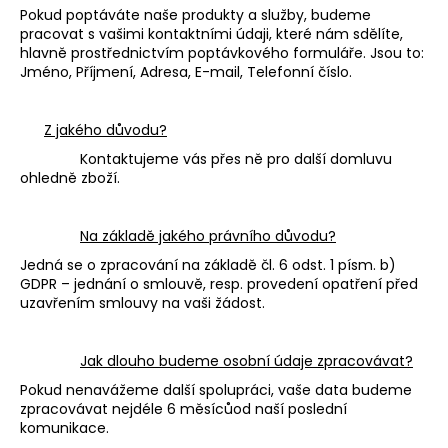
č
Pokud poptáváte naše produkty a služby, budeme
u
pracovat s vašimi kontaktními údaji, které nám sdělíte,
j
hlavně prostřednictvím poptávkového formuláře. Jsou to:
e
Jméno, Příjmení, Adresa, E-mail, Telefonní číslo.
m
e
Z jakého důvodu?
Kontaktujeme vás přes ně pro další domluvu
NATURAL
ohledně zboží.
SILK
PROTEIN
CONDITIONER
Na základě jakého právního důvodu?
PLUSH
PUPPY
Jedná se o zpracování na základě čl. 6 odst. 1 písm. b)
ULEHČUJE
GDPR – jednání o smlouvě, resp. provedení opatření před
ROZČESÁVÁNÍ
uzavřením smlouvy na vaši žádost.
199
Kč
Jak dlouho budeme osobní údaje zpracovávat?
Pokud nenavážeme další spolupráci, vaše data budeme
zpracovávat nejdéle 6 měsícůod naší poslední
komunikace.