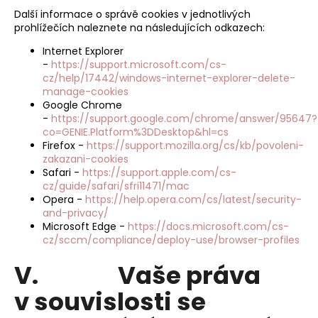
Další informace o správě cookies v jednotlivých
prohlížečích naleznete na následujících odkazech:
Internet Explorer
-
https://support.microsoft.com/cs-
cz/help/17442/windows-internet-explorer-delete-
manage-cookies
Google Chrome
-
https://support.google.com/chrome/answer/95647?
co=GENIE.Platform%3DDesktop&hl=cs
Firefox -
https://support.mozilla.org/cs/kb/povoleni-
zakazani-cookies
Safari -
https://support.apple.com/cs-
cz/guide/safari/sfri11471/mac
Opera -
https://help.opera.com/cs/latest/security-
and-privacy/
Microsoft Edge -
https://docs.microsoft.com/cs-
cz/sccm/compliance/deploy-use/browser-profiles
V. Vaše práva
v souvislosti se