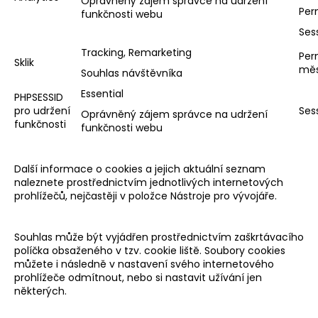
Oprávněný zájem správce na udržení
Per
funkčnosti webu
Ses
Tracking, Remarketing
Per
Sklik
měs
Souhlas návštěvníka
Essential
PHPSESSID
pro udržení
Ses
Oprávněný zájem správce na udržení
funkčnosti
funkčnosti webu
Další informace o cookies a jejich aktuální seznam
naleznete prostřednictvím jednotlivých internetových
prohlížečů, nejčastěji v položce Nástroje pro vývojáře.
Souhlas může být vyjádřen prostřednictvím zaškrtávacího
políčka obsaženého v tzv. cookie liště. Soubory cookies
můžete i následně v nastavení svého internetového
prohlížeče odmítnout, nebo si nastavit užívání jen
některých.