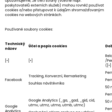
Upozorňujeme, že třetí strany (včetně např.
poskytovatelů externích služeb) mohou rovněž používat
cookies a/nebo přistupovat k údajům shromažďovaným
cookies na webových stránkách.
Používané soubory cookies:
Technický
Účel a popis cookies
Dob
název
Rel
[•]
[•]
/Pe
([•]
Per
Tracking, Konverzní, Remarketing
Facebook
Per
Souhlas návštěvníka
50 
Per
Google Analytics (_ga, _gad, _gid, cid,
50 
utmv, utmz, utma, utmb, utmc)
Google
Per
Analytics