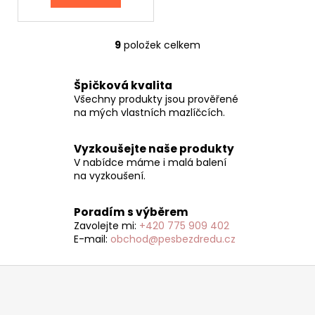
9
položek celkem
O
v
l
Špičková kvalita
á
Všechny produkty jsou prověřené
d
na mých vlastních mazlíčcích.
a
c
Vyzkoušejte naše produkty
í
V nabídce máme i malá balení
p
na vyzkoušení.
r
v
Poradím s výběrem
k
Zavolejte mi:
+420 775 909 402
y
E-mail:
obchod@pesbezdredu.cz
v
ý
Z
p
á
i
p
s