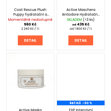
d
ů
a
Coat Rescue Plush
Active Maschera
u
j
Puppy hydratační a
Antiodore Hydratačně
k
í
revitalizační maska
regenerační maska
Momentálně nedostupné
SKLADEM
(>3 ks)
t
neutralizující zápach
t
560 Kč
435 Kč
od
Měrná
Měrná
2 240 Kč / 1 l
od 1 800 Kč / 1 l
ů
?
cena:
cena:
DETAIL
DETAIL
HLEDAT
D
o
p
o
r
567 KČ
–50 %
u
Active Maska
EXP Intenzivní