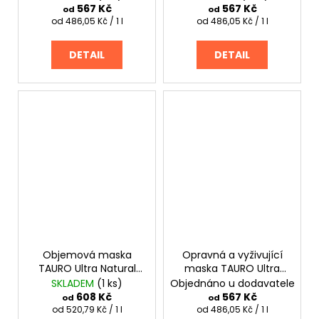
a světlou srst
567 Kč
567 Kč
od
od
Měrná
Měrná
od 486,05 Kč / 1 l
od 486,05 Kč / 1 l
cena:
cena:
DETAIL
DETAIL
Objemová maska
Opravná a vyživující
TAURO Ultra Natural
maska TAURO Ultra
Care
Natural Care
SKLADEM
(1 ks)
Objednáno u dodavatele
608 Kč
567 Kč
od
od
Měrná
Měrná
od 520,79 Kč / 1 l
od 486,05 Kč / 1 l