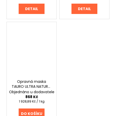
cena:
cena:
DETAIL
DETAIL
Opravná maska
TAURO ULTRA NATURAL
CARE pro psy a kočky
Objednáno u dodavatele
450 g
868 Kč
Měrná
1 928,89 Kč / 1 kg
cena:
DO KOŠÍKU