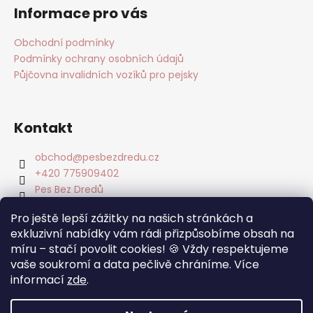
Informace pro vás
Obchodní podmínky
Podmínky ochrany osobních údajů
Půjčovna invalidních vozíků pro pejsky
Kontakt
obchod
@
pesbezdredu.cz
+420 775909402
Pes Bez Dredů
pesbezdredu
Pro ještě lepší zážitky na našich stránkách a
Pes Bez Dredu - Smečka z Mníšku
exkluzivní nabídky vám rádi přizpůsobíme obsah na
míru – stačí povolit cookies! 🍪 Vždy respektujeme
Facebook
vaše soukromí a data pečlivě chráníme. Více
informací
zde
.