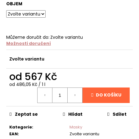
č
OBJEM
u
j
e
m
e
Můžeme doručit do:
Zvolte variantu
Možnosti doručení
TROJÚHELNÍKOVÝ
MALÝ
Zvolte variantu
DRÁTKOVÝ
KARTÁČ
od
567 Kč
(SLICKER)
290
Měrná
od 486,05 Kč / 1 l
Kč
cena:
DO KOŠÍKU
Zeptat se
Hlídat
Sdílet
Kategorie
:
Masky
EAN
:
Zvolte variantu