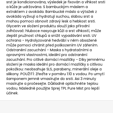
srst je kondicionována, výsledek je fixován a vlhkost srsti
a kůže je udržována. S bambuckým máslem a
extraktem z avokáda. Bambucké máslo a výtažek z
avokáda vyživují a hydratují suchou, slabou srst a
mohou pomoci obnovit zdravý lesk a hebkost srsti.
Glycerin ve složení produktu slouží jako přírodní
zvlhčovač: hluboce nasycuje kůži a srst vlhkostí, může
zlepšit pružnost chlupů a snížit vypadávání srsti. UV
ochrana - Hydrolyzované hedvábí v něm obsažené
může pomoci chránit před poškozením UV zářením.
Odstranění zacuchání - Maska s hydratačními a
opravnými vlastnostmi, ideální pro odstranění
zacuchání. Pro citlivé domácí mazlíčky - Díky jemnému
složení je maska ​​ideální pro domácí mazlíčky s citlivou
pokožkou: neobsahuje SLS, parabeny, minerální oleje a
silikony. POUŽITÍ: Zřeďte v poměru 1:10 s vodou. Po umytí
šamponem jemně vmasírujte do srsti. Asi 3 minuty
masírujte a pročesejte. Důkladně opláchněte teplou
vodou. Následně použijte Sprej TPL Pure Mist pro lepší
účinek.
Z
á