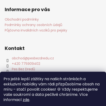
Informace pro vás
Obchodní podmínky
Podmínky ochrany osobních údajů
Půjčovna invalidních vozíků pro pejsky
Kontakt
obchod
@
pesbezdredu.cz
+420 775909402
Pes Bez Dredů
pesbezdredu
Pro ještě lepší zážitky na našich stránkách a
Pes Bez Dredu - Smečka z Mníšku
exkluzivní nabídky vám rádi přizpůsobíme obsah na
míru – stačí povolit cookies! 🍪 Vždy respektujeme
Facebook
vaše soukromí a data pečlivě chráníme. Více
informací
zde
.