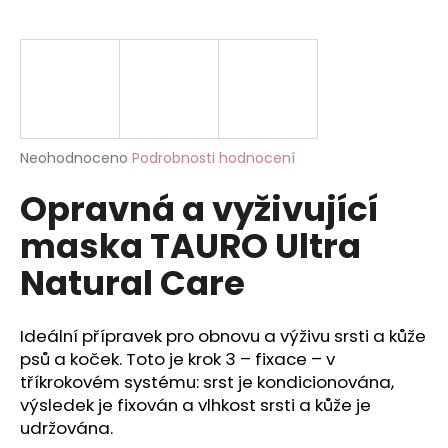
a
j
í
t
?
Průměrné
Neohodnoceno
Podrobnosti hodnocení
hodnocení
Opravná a vyživující
produktu
je
HLEDAT
maska TAURO Ultra
0,0
z
Natural Care
5
hvězdiček.
D
Ideální přípravek pro obnovu a výživu srsti a kůže
o
psů a koček. Toto je krok 3 – fixace – v
p
tříkrokovém systému: srst je kondicionována,
o
výsledek je fixován a vlhkost srsti a kůže je
r
u
udržována.