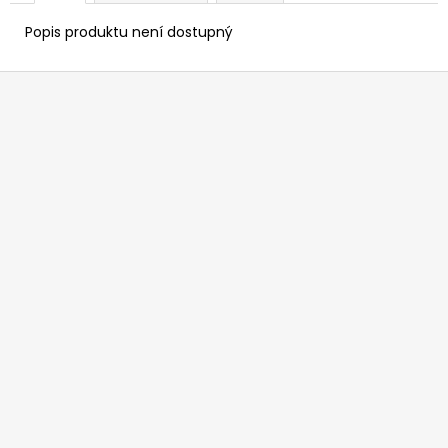
Popis produktu není dostupný
Z
á
p
a
t
í