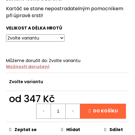
č
u
Kartáč se stane nepostradatelným pomocníkem
j
při úpravě srsti!
e
m
VELIKOST A DÉLKA HROTŮ
e
NATURAL
SILK
Můžeme doručit do:
Zvolte variantu
PROTEIN
Možnosti doručení
CONDITIONER
PLUSH
PUPPY
Zvolte variantu
ULEHČUJE
ROZČESÁVÁNÍ
od
347 Kč
199
Kč
Měrná
DO KOŠÍKU
cena:
Zeptat se
Hlídat
Sdílet