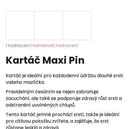
a
j
í
t
?
Průměrné
1 hodnocení
Podrobnosti hodnocení
hodnocení
Kartáč Maxi Pin
produktu
je
HLEDAT
5,0
z
Kartáč je ideální pro každodenní údržbu dlouhé srsti
5
vašeho mazlíčka.
hvězdiček.
D
Pravidelným česáním se nejen zabraňuje
o
zacuchání, ale také se podporuje zdravý růst srsti a
p
odstranění uvolněných chlupů.
o
Tento kartáč jemně prochází srstí, takže je ideální
r
pro citlivou pokožku zvířete, a zajišťuje, že srst
u
zůstane lesklá a zdravá.