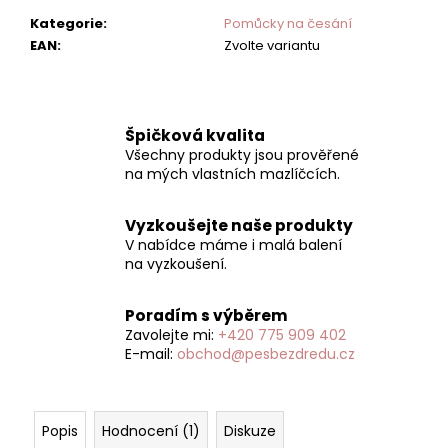
Kategorie
:
Pomůcky na česání
EAN
:
Zvolte variantu
Špičková kvalita
Všechny produkty jsou prověřené
na mých vlastních mazlíčcích.
Vyzkoušejte naše produkty
V nabídce máme i malá balení
na vyzkoušení.
Poradím s výběrem
Zavolejte mi:
+420 775 909 402
E-mail:
obchod@pesbezdredu.cz
Popis
Hodnocení (1)
Diskuze