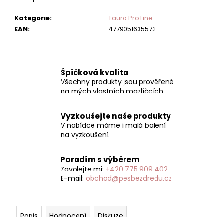
č
u
Kategorie
:
Tauro Pro Line
j
EAN
:
4779051635573
e
m
e
Špičková kvalita
Všechny produkty jsou prověřené
ACTIVE
ROZČESÁVAČ
na mých vlastních mazlíčcích.
DISTRICANTE
SPRAY
Vyzkoušejte naše produkty
95
V nabídce máme i malá balení
Kč
na vyzkoušení.
Poradím s výběrem
Zavolejte mi:
+420 775 909 402
E-mail:
obchod@pesbezdredu.cz
Popis
Hodnocení
Diskuze