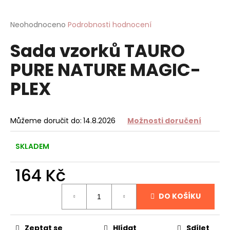
a
j
Průměrné
Neohodnoceno
Podrobnosti hodnocení
hodnocení
í
Sada vzorků TAURO
produktu
t
je
PURE NATURE MAGIC-
?
0,0
z
PLEX
5
hvězdiček.
HLEDAT
Můžeme doručit do:
14.8.2026
Možnosti doručení
SKLADEM
D
164 Kč
o
p
Měrná
o
DO KOŠÍKU
cena:
r
u
Zeptat se
Hlídat
Sdílet