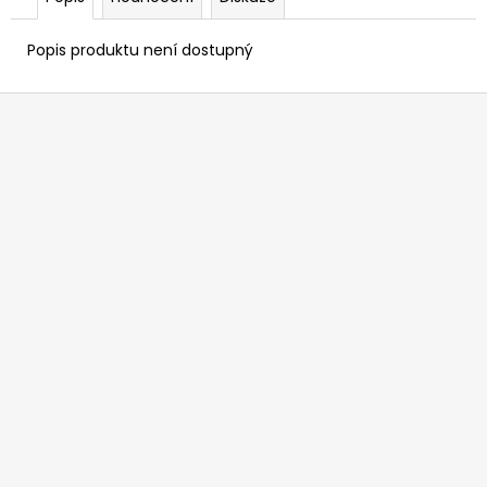
Popis produktu není dostupný
Z
á
p
a
t
í