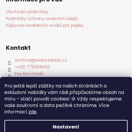
Obchodní podmínky
Podmínky ochrany osobních údajů
Půjčovna invalidních vozíků pro pejsky
Kontakt
obchod
@
pesbezdredu.cz
+420 775909402
Pes Bez Dredů
pesbezdredu
Pro ještě lepší zážitky na našich stránkách a
Pes Bez Dredu - Smečka z Mníšku
exkluzivní nabídky vám rádi přizpůsobíme obsah na
míru – stačí povolit cookies! 🍪 Vždy respektujeme
Facebook
vaše soukromí a data pečlivě chráníme. Více
informací
zde
.
Nastavení
Vytvořil Shoptet