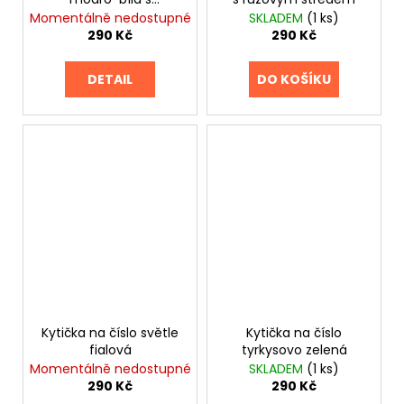
č
kloboučkem
Momentálně nedostupné
SKLADEM
(1 ks)
u
290 Kč
290 Kč
j
e
m
DETAIL
DO KOŠÍKU
e
MĚKKÝ
KOVOVÝ
KARTÁČ
VELIKOST
L
434
Kč
Kytička na číslo světle
Kytička na číslo
fialová
tyrkysovo zelená
Momentálně nedostupné
SKLADEM
(1 ks)
290 Kč
290 Kč