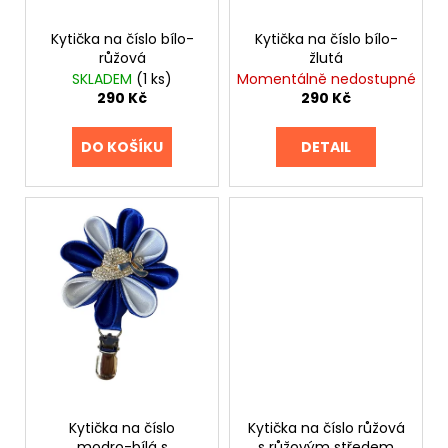
d
ů
a
Kytička na číslo bílo-
Kytička na číslo bílo-
u
j
růžová
žlutá
k
í
SKLADEM
(1 ks)
Momentálně nedostupné
t
t
290 Kč
290 Kč
ů
?
DO KOŠÍKU
DETAIL
HLEDAT
D
o
p
o
r
u
Kytička na číslo
Kytička na číslo růžová
modro-bílá s
s růžovým středem