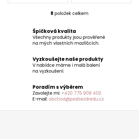
8
položek celkem
O
v
l
Špičková kvalita
á
Všechny produkty jsou prověřené
d
na mých vlastních mazlíčcích.
a
c
Vyzkoušejte naše produkty
í
V nabídce máme i malá balení
p
na vyzkoušení.
r
v
Poradím s výběrem
k
Zavolejte mi:
+420 775 909 402
y
E-mail:
obchod@pesbezdredu.cz
v
ý
Z
p
á
i
p
s
a