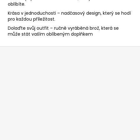
oblíbíte.
Krása v jednoduchosti – nadčasový design, který se hodí
pro každou příležitost.
Dolaďte svůj outfit – ručně vyráběná brož, která se
může stát vaším oblíbeným doplňkem
Z
á
p
a
t
í