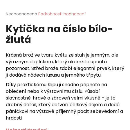
a
j
Průměrné
Neohodnoceno
Podrobnosti hodnocení
hodnocení
í
Kytička na číslo bílo-
produktu
t
je
žlutá
?
0,0
z
5
hvězdiček.
Krásná brož ve tvaru květu ze stuh je jemným, ale
výrazným doplňkem, který okamžitě upoutá
HLEDAT
pozornost. Střed brože zdobí elegantní prvek, který
jí dodává nádech luxusu a jemného třpytu.
Díky praktickému klipu ji snadno připnete na
oblečení nebo k výstavnímu číslu. Působí
D
slavnostně, hravě a zároveň velmi vkusně – je to
o
drobný detail, který dotvoří celkový dojem a dodá
p
o
páníčkovi na výstavě příjemný pocit sebevědomí a
r
hrdosti.
u
Možnosti doručení