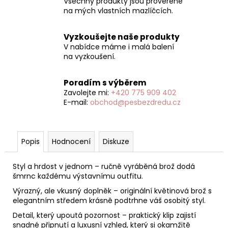
Všechny produkty jsou prověřené
na mých vlastních mazlíčcích.
Vyzkoušejte naše produkty
V nabídce máme i malá balení
na vyzkoušení.
Poradím s výběrem
Zavolejte mi:
+420 775 909 402
E-mail:
obchod@pesbezdredu.cz
Popis
Hodnocení
Diskuze
Styl a hrdost v jednom – ručně vyráběná brož dodá
šmrnc každému výstavnímu outfitu.
Výrazný, ale vkusný doplněk – originální květinová brož s
elegantním středem krásně podtrhne váš osobitý styl.
Detail, který upoutá pozornost – praktický klip zajistí
snadné připnutí a luxusní vzhled, který si okamžitě