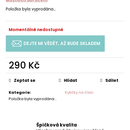
č
u
Položka byla vyprodána…
j
e
m
Momentálně nedostupné
e
DEJTE MI VĚDĚT, AŽ BUDE SKLADEM
TROJÚHELNÍKOVÝ
MALÝ
DRÁTKOVÝ
290 Kč
KARTÁČ
(SLICKER)
Měrná
290
cena:
Zeptat se
Hlídat
Sdílet
Kč
Kategorie
:
Kytičky na číslo
Položka byla vyprodána…
Špičková kvalita