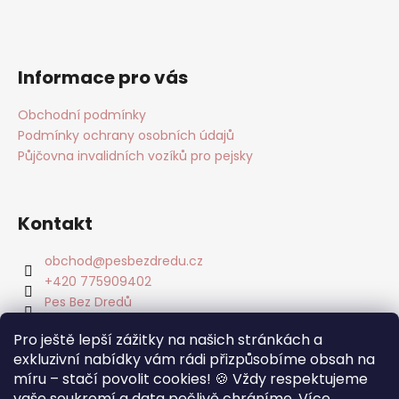
Informace pro vás
Obchodní podmínky
Podmínky ochrany osobních údajů
Půjčovna invalidních vozíků pro pejsky
Kontakt
obchod
@
pesbezdredu.cz
+420 775909402
Pes Bez Dredů
pesbezdredu
Pro ještě lepší zážitky na našich stránkách a
Pes Bez Dredu - Smečka z Mníšku
exkluzivní nabídky vám rádi přizpůsobíme obsah na
míru – stačí povolit cookies! 🍪 Vždy respektujeme
Facebook
vaše soukromí a data pečlivě chráníme. Více