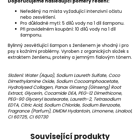
Doporučujeme následující poměry ředění:
Neředěný na místa vyžadující intenzivní očistu
nebo zesvětlení.
Pro důkladné mytí: 5 dílů vody na 1 díl šamponu.
Při pravidelném koupání: 10 dílů vody na 1 díl
šamponu.
Bylinný zesvětlující šampon s ženšenem je vhodný i pro
psy s kožními problémy. Vyroben z organických složek s
extraktem ženšenu, proteiny a jemným fialovým tónem.
Složení: Water (Aqua), Sodium Laureth Sulfate, Coco
Dimethylamine Oxide, Sodium Cocoamphoacetate,
Hydrolysed Collagen, Panax Ginseng (Ginseng) Root
Extract, Glycerin, Cocamide DEA, PEG-12 Dimethicone,
PEG-90 Glyceryl Isostearate, Laureth-2, Tetrasodium
EDTA, Citric Acid, Sodium Chloride, Sodium Benzoate,
Fragrance (Parfum), DMDM Hydantoin, Limonene, Linalool,
CI 60725, CI 60730
Související produkty