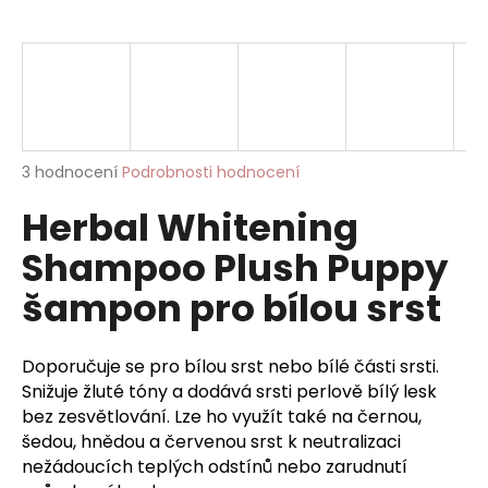
a
j
í
t
?
Průměrné
3 hodnocení
Podrobnosti hodnocení
hodnocení
Herbal Whitening
produktu
je
HLEDAT
Shampoo Plush Puppy
5,0
z
šampon pro bílou srst
5
hvězdiček.
D
Doporučuje se pro bílou srst nebo bílé části srsti.
o
Snižuje žluté tóny a dodává srsti perlově bílý lesk
p
bez zesvětlování. Lze ho využít také na černou,
o
r
šedou, hnědou a červenou srst k neutralizaci
u
nežádoucích teplých odstínů nebo zarudnutí