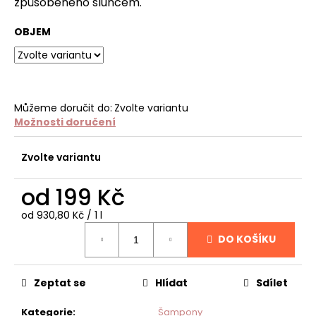
č
způsobeného sluncem.
u
j
OBJEM
e
m
e
Můžeme doručit do:
Zvolte variantu
NATURAL
Možnosti doručení
CONDITIONING
SHAMPOO
PLUSH
Zvolte variantu
PUPPY
PRO
od
199 Kč
ZDRAVĚJŠÍ
SRST
Měrná
od 930,80 Kč / 1 l
1
cena:
099
DO KOŠÍKU
Kč
Zeptat se
Hlídat
Sdílet
Kategorie
:
Šampony