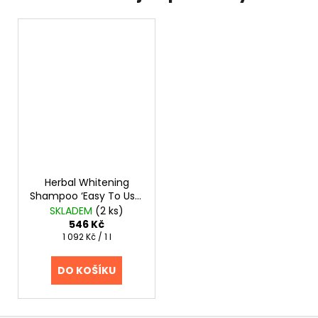
Herbal Whitening
Shampoo ‘Easy To Use’
Spray On 500ml Plush
SKLADEM
(2 ks)
Puppy
546 Kč
Měrná
1 092 Kč / 1 l
cena:
DO KOŠÍKU