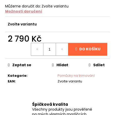
č
u
Můžeme doručit do:
Zvolte variantu
j
Možnosti doručení
e
m
Zvolte variantu
e
2 790 Kč
MĚKKÝ
Měrná
KOVOVÝ
DO KOŠÍKU
cena:
KARTÁČ
VELIKOST
L
Zeptat se
Hlídat
Sdílet
434
Kč
Kategorie
:
Pomůcky na trimování
EAN
:
Zvolte variantu
Špičková kvalita
Všechny produkty jsou prověřené
na mých vlastních mazlíčcích.