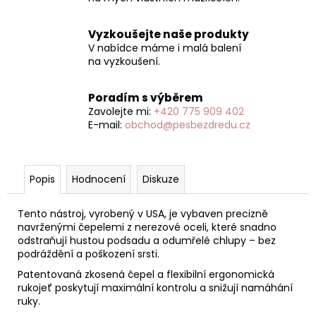
Vyzkoušejte naše produkty
V nabídce máme i malá balení
na vyzkoušení.
Poradím s výběrem
Zavolejte mi:
+420 775 909 402
E-mail:
obchod@pesbezdredu.cz
Popis
Hodnocení
Diskuze
Tento nástroj, vyrobený v USA, je vybaven precizně
navrženými čepelemi z nerezové oceli, které snadno
odstraňují hustou podsadu a odumřelé chlupy – bez
podráždění a poškození srsti.
Patentovaná zkosená čepel a flexibilní ergonomická
rukojeť poskytují maximální kontrolu a snižují namáhání
ruky.