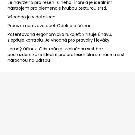
Je navrženo pro řešení silného línání a je ideálním
nástrojem pro plemena s hrubou texturou srsti.
Všechno je v detailech
Precizní nerezová ocel: Odolná a účinná
Patentovaná ergonomická rukojeť: Snižuje únavu,
zlepšuje kontrolu. Je vhodná pro praváky i leváky.
Jemný účinek: Odstraňuje uvolněnou srst bez
podráždění kůže Ideální pro profesionální střihače a srst
náročnou na údržbu
Z
á
p
a
t
í