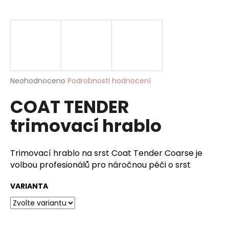
a
j
í
t
?
Průměrné
Neohodnoceno
Podrobnosti hodnocení
hodnocení
COAT TENDER
produktu
je
HLEDAT
trimovací hrablo
0,0
z
5
hvězdiček.
Trimovací hrablo na srst Coat Tender Coarse je
D
volbou profesionálů pro náročnou péči o srst
o
p
VARIANTA
o
r
u