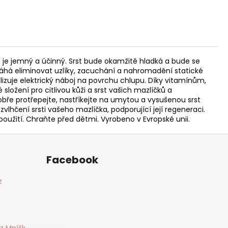
a, je jemný a účinný. Srst bude okamžitě hladká a bude se
máhá eliminovat uzlíky, zacuchání a nahromadění statické
alizuje elektrický náboj na povrchu chlupu. Díky vitamínům,
ložení pro citlivou kůži a srst vašich mazlíčků a
dobře protřepejte, nastříkejte na umytou a vysušenou srst
lhčení srsti vašeho mazlíčka, podporující její regeneraci.
použití. Chraňte před dětmi. Vyrobeno v Evropské unii.
Facebook
z