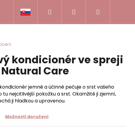
Hledat
Přihlášení
Nákupní
CKY NA VÝSTAVU
VÝSTAVNÍ VODÍTKA
PA
košík
ocení
ý kondicionér ve spreji
 Natural Care
kondicionér jemně a účinně pečuje o srst vašeho
tu nejcitlivější pokožku a srst. Okamžitě ji zjemní,
chá ji hladkou a upravenou.
Možnosti doručení
Následující