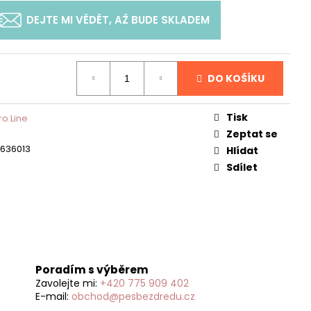
TIONING SHAMPOO
O ZDRAVĚJŠÍ SRST
DEJTE MI VĚDĚT, AŽ BUDE SKLADEM
DO KOŠÍKU
Tisk
ro Line
Zeptat se
1636013
Hlídat
Sdílet
Poradím s výběrem
Zavolejte mi:
+420 775 909 402
E-mail:
obchod@pesbezdredu.cz