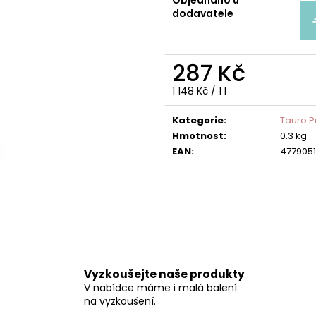
NATURAL SILK PROTEIN CONDITIONER
NATURAL CONDI
dodavatele
PLUSH PUPPY ULEHČUJE ROZČESÁVÁNÍ
PLUSH PUPPY PR
199 Kč
1 099 Kč
287 Kč
Měrná
1 148 Kč / 1 l
cena:
Kategorie
:
Tauro P
Hmotnost
:
0.3 kg
EAN
:
477905
Vyzkoušejte naše produkty
V nabídce máme i malá balení
na vyzkoušení.