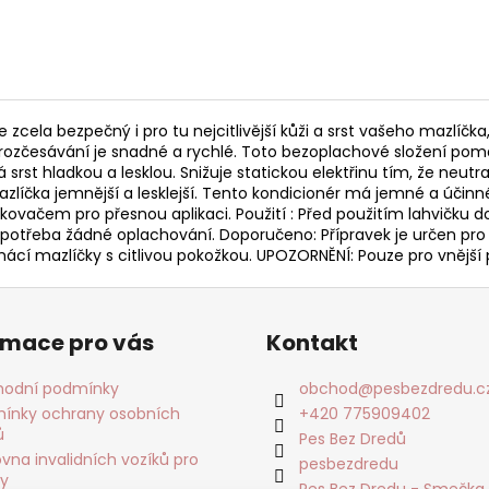
 zcela bezpečný i pro tu nejcitlivější kůži a srst vašeho mazlíčk
e rozčesávání je snadné a rychlé. Toto bezoplachové složení po
srst hladkou a lesklou. Snižuje statickou elektřinu tím, že neutr
čka jemnější a lesklejší. Tento kondicionér má jemné a účinné s
kovačem pro přesnou aplikaci. Použití : Před použitím lahvičku 
potřeba žádné oplachování. Doporučeno: Přípravek je určen pro zv
omácí mazlíčky s citlivou pokožkou. UPOZORNĚNÍ: Pouze pro vnější 
rmace pro vás
Kontakt
odní podmínky
obchod
@
pesbezdredu.c
ínky ochrany osobních
+420 775909402
ů
Pes Bez Dredů
vna invalidních vozíků pro
pesbezdredu
ky