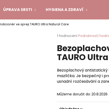
ÚPRAVA SRSTI
HYGIENA A ZDRAVÍ
POMŮ
dicionér ve spreji TAURO Ultra Natural Care
Co potřebujete najít?
Průměrné
1 hodnocení
Podrobnosti hodn
hodnocení
Bezoplachov
produktu
HLEDAT
je
TAURO Ultra
5,0
z
5
Doporučujeme
hvězdiček.
Bezoplachový antistatický 
mazlíčka. Je bezpečný i pro 
usnadní rozčesávání a zane
Můžeme doručit do:
20.8.2026
Objednáno u