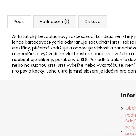
Popis
Hodnocení (1)
Diskuze
Antistatický bezoplachový rozčesávací kondicionér, který je
lehce kartáčovat.Rychle odstraňuje zacuchání srsti, takž
elektřiny, přičemž zadržuje a obnovuje vlhkost a zanechává 
minerálům a vyživujícím vlastnostem bude srst vašeho mazlí
neobsahuje silikony, parabeny a SLS. Pohodlné balení s dáv
nebo na suchou srst. Srst vyčešte nebo vykartáčujte. Není 
Pro psy a kočky. Jeho ultra jemné složení je ideální pro d
Z
á
Info
p
a
Obch
t
Podm
údaj
í
Půjčo
pejs