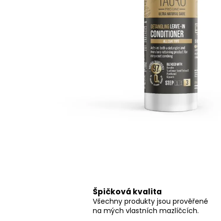
ACTIVE ROZČESÁVAČ DISTRICANTE
SPRAY
95 Kč
Špičková kvalita
Všechny produkty jsou prověřené
na mých vlastních mazlíčcích.