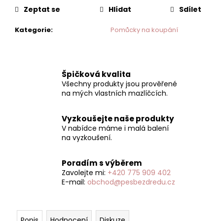
Zeptat se
Hlídat
Sdílet
Kategorie
:
Pomůcky na koupání
Špičková kvalita
Všechny produkty jsou prověřené
na mých vlastních mazlíčcích.
Vyzkoušejte naše produkty
V nabídce máme i malá balení
na vyzkoušení.
Poradím s výběrem
Zavolejte mi:
+420 775 909 402
E-mail:
obchod@pesbezdredu.cz
Popis
Hodnocení
Diskuze