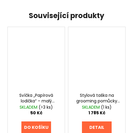
Související produkty
Svíčka „Papírová
Stylová taška na
lodička“ – malý
grooming pomůcky
plamínek, který
TAURO
SKLADEM
(>3 ks)
SKLADEM
(1 ks)
pomáhá
50 Kč
1 785 Kč
DO KOŠÍKU
DETAIL