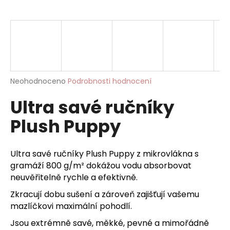
a
j
í
t
?
Průměrné
Neohodnoceno
Podrobnosti hodnocení
hodnocení
Ultra savé ručníky
produktu
je
HLEDAT
Plush Puppy
0,0
z
5
hvězdiček.
Ultra savé ručníky Plush Puppy z mikrovlákna s
D
gramáží 800 g/m² dokážou vodu absorbovat
o
neuvěřitelně rychle a efektivně.
p
Zkracují dobu sušení a zároveň zajišťují vašemu
o
mazlíčkovi maximální pohodlí.
r
u
Jsou extrémně savé, měkké, pevné a mimořádně