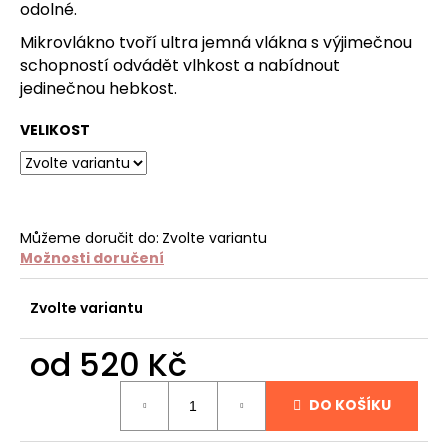
č
odolné.
u
Mikrovlákno tvoří ultra jemná vlákna s výjimečnou
j
schopností odvádět vlhkost a nabídnout
e
jedinečnou hebkost.
m
e
VELIKOST
SPONKA
34
Kč
Můžeme doručit do:
Zvolte variantu
Možnosti doručení
Zvolte variantu
od
520 Kč
Měrná
DO KOŠÍKU
cena: