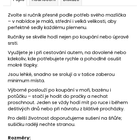
Zvolte si ručník přesně podle potřeb svého mazlíčka
– v nabídce je malá, střední i velká velikosti, aby
perfektně sedly každému plemenu.
Ručníky se skvěle hodí nejen po koupání nebo úpravě
srsti.
Využijete je i při cestování autem, na dovolené nebo
kdekoliv, kde potřebujete rychle a pohodlně osušit
mokré tlapky.
Jsou lehké, snadno se srolují a v tašce zaberou
minimum místa.
Výborně poslouží po koupání v moři, bazénu i
potůčku – stačí je hodit do pračky a nechat
proschnout. Jeden se vždy hodí mít po ruce i během
deštivých dnů nebo při návratu z blátivé procházky.
Pro delší životnost doporučujeme sušení na šňůře;
sušičku raději nechte stranou.
Rozměry: