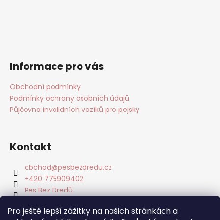
Informace pro vás
Obchodní podmínky
Podmínky ochrany osobních údajů
Půjčovna invalidních vozíků pro pejsky
Kontakt
obchod
@
pesbezdredu.cz
+420 775909402
Pes Bez Dredů
pesbezdredu
Pro ještě lepší zážitky na našich stránkách a
Pes Bez Dredu - Smečka z Mníšku