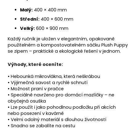
Malý:
400 × 400 mm
Střední:
400 × 600 mm
Velký:
600 × 900 mm
Každý ručník je uložen v elegantním, opakovaně
použitelném a kompostovatelném sáčku Plush Puppy
se zipem – praktické a ekologické řešení v jednom.
Výhody, které oceníte:
• Hebounká mikrovlákna, která neškrábou
• Výjimečná savost a rychlé schnutí
• Možnost praní v pračce
• Speciálně navrženo pro domácí mazlíčky – ne
obyčejná osuška
• Lze použít i jako pohodlnou podložku při akcích
nebo posezení v kavárně
• Velmi odolný materiál s dlouhou životností
• Snadno se zabalíte na cestu