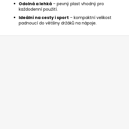
Odolná a lehká
– pevný plast vhodný pro
každodenní použití.
Ideální na cesty i sport
– kompaktní velikost
padnoucí do většiny držáků na nápoje.
Z
á
p
a
t
í