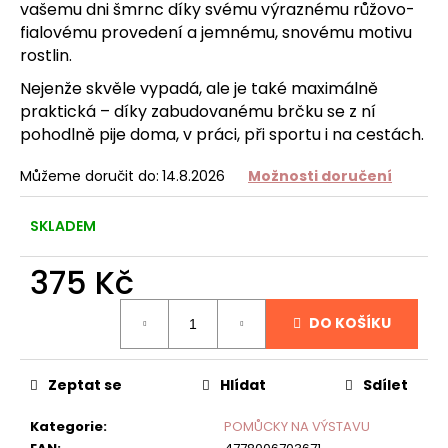
č
vašemu dni šmrnc díky svému výraznému růžovo-
u
fialovému provedení a jemnému, snovému motivu
j
rostlin.
e
Nejenže skvěle vypadá, ale je také maximálně
m
e
praktická – díky zabudovanému brčku se z ní
pohodlně pije doma, v práci, při sportu i na cestách.
CHCI
Můžeme doručit do:
14.8.2026
Možnosti doručení
PODPOŘIT
PŮJČOVNU
50
SKLADEM
50
Kč
375 Kč
Měrná
DO KOŠÍKU
cena:
Zeptat se
Hlídat
Sdílet
Kategorie
:
POMŮCKY NA VÝSTAVU