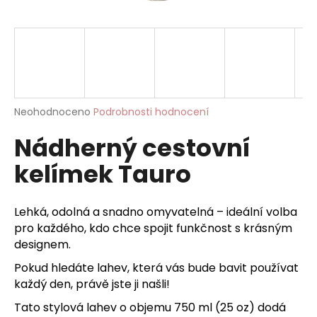
a
j
í
t
?
Průměrné
Neohodnoceno
Podrobnosti hodnocení
hodnocení
Nádherný cestovní
produktu
je
HLEDAT
kelímek Tauro
0,0
z
5
hvězdiček.
Lehká, odolná a snadno omyvatelná – ideální volba
D
pro každého, kdo chce spojit funkčnost s krásným
o
designem.
p
Pokud hledáte lahev, která vás bude bavit používat
o
každý den, právě jste ji našli!
r
u
Tato stylová lahev o objemu 750 ml (25 oz) dodá