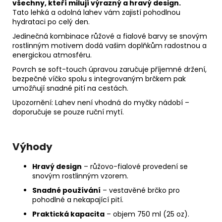
všechny, kteří milují výrazný a hravý design.
Tato lehká a odolná lahev vám zajistí pohodlnou
hydrataci po celý den.
Jedinečná kombinace růžové a fialové barvy se snovým
rostlinným motivem dodá vašim doplňkům radostnou a
energickou atmosféru.
Povrch se soft-touch úpravou zaručuje příjemné držení,
bezpečné víčko spolu s integrovaným brčkem pak
umožňují snadné pití na cestách.
Upozornění: Lahev není vhodná do myčky nádobí –
doporučuje se pouze ruční mytí.
Výhody
Hravý design
– růžovo-fialové provedení se
snovým rostlinným vzorem.
Snadné používání
– vestavěné brčko pro
pohodlné a nekapající pití.
Praktická kapacita
– objem 750 ml (25 oz).