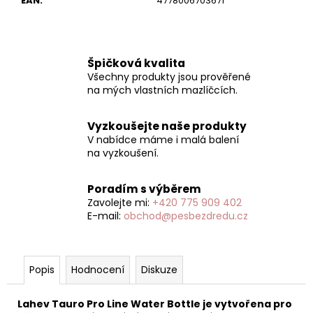
EAN
:
4778006703671
Špičková kvalita
Všechny produkty jsou prověřené
na mých vlastních mazlíčcích.
Vyzkoušejte naše produkty
V nabídce máme i malá balení
na vyzkoušení.
Poradím s výběrem
Zavolejte mi:
+420 775 909 402
E-mail:
obchod@pesbezdredu.cz
Popis
Hodnocení
Diskuze
Lahev Tauro Pro Line Water Bottle je vytvořena pro