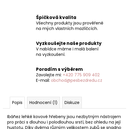
Špičková kvalita
Všechny produkty jsou prověřené
na mých vlastních mazlíčcích.
Vyzkoušejte naše produkty
V nabídce máme i malá balení
na vyzkoušení.
Poradím s výběrem
Zavolejte mi:
+420 775 909 402
E-mail:
obchod@pesbezdredu.cz
Popis
Hodnocení (1)
Diskuze
Ibáñez lehké kovové hřebeny jsou nezbytným nástrojem
pro práci s dlouhou i polodlouhou srstí, bez ohledu na její
hustotu. Díky dvěma různým velikostem zubů se snadno