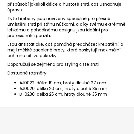
přizpůsobí jakékoli délce a hustotě srsti, což usnadňuje
úpravu.
Tyto hřebeny jsou navrženy speciálně pro přesné
umístění srsti při střihu nůžkami, a díky svému extrémně
lehkému a pohodlnému designu jsou ideální pro
profesionální použití.
Jsou antistatické, což pomáhá předcházet krepatění, a
mají měkké zaoblené hroty, které poskytují maximální
ochranu citlivé pokožky.
Doporučují se zejména pro styling čisté srsti.
Dostupné rozměry:
AJ0022: délka 19 cm, hroty dlouhé 27 mm
AJ0020: délka 20 cm, hroty dlouhé 35 mm
BT0230: délka 25 cm, hroty dlouhé 35 mm
Z
á
p