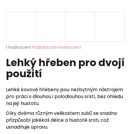
a
j
í
t
?
Průměrné
1 hodnocení
Podrobnosti hodnocení
hodnocení
Lehký hřeben pro dvojí
produktu
je
HLEDAT
použití
5,0
z
5
hvězdiček.
Lehké kovové hřebeny jsou nezbytným nástrojem
D
pro práci s dlouhou i polodlouhou srstí, bez ohledu
o
na její hustotu.
p
Díky dvěma různým velikostem zubů se snadno
o
přizpůsobí jakékoli délce a hustotě srsti, což
r
usnadňuje úpravu.
u