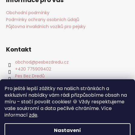
Obchodní podmínky
Podmínky ochrany osobních údajů
Půjčovna invalidních vozíků pro pejsky
Kontakt
obchod
@
pesbezdredu.cz
+420 775909402
Pes Bez Dredů
pesbezdredu
Pro ještě lepší zážitky na našich stránkách a
Pes Bez Dredu - Smečka z Mníšku
exkluzivní nabídky vám rádi přizpůsobíme obsah na
míru – stačí povolit cookies! 🍪 Vždy respektujeme
Facebook
vaše soukromí a data pečlivě chráníme. Více
informací
zde
.
Nastavení