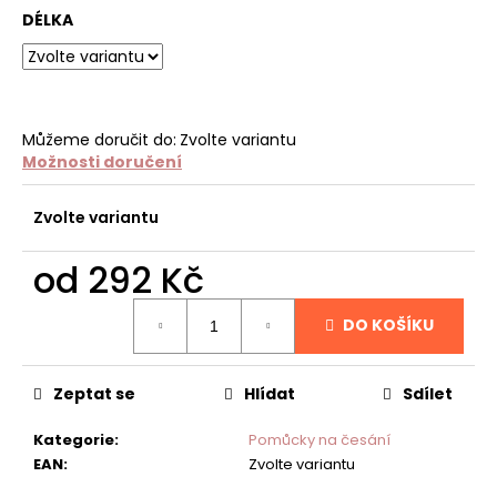
č
DÉLKA
u
j
e
m
e
Můžeme doručit do:
Zvolte variantu
Možnosti doručení
ACTIVE
ROZČESÁVAČ
Zvolte variantu
DISTRICANTE
SPRAY
od
292 Kč
95
Kč
Měrná
DO KOŠÍKU
cena:
Zeptat se
Hlídat
Sdílet
Kategorie
:
Pomůcky na česání
EAN
:
Zvolte variantu