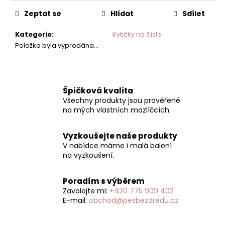
č
cena:
u
Zeptat se
Hlídat
Sdílet
j
e
Kategorie
:
Kytičky na číslo
m
Položka byla vyprodána…
e
CHCI
Špičková kvalita
PODPOŘIT
Všechny produkty jsou prověřené
PŮJČOVNU
na mých vlastních mazlíčcích.
50
50
Kč
Vyzkoušejte naše produkty
V nabídce máme i malá balení
na vyzkoušení.
Poradím s výběrem
Zavolejte mi:
+420 775 909 402
E-mail:
obchod@pesbezdredu.cz