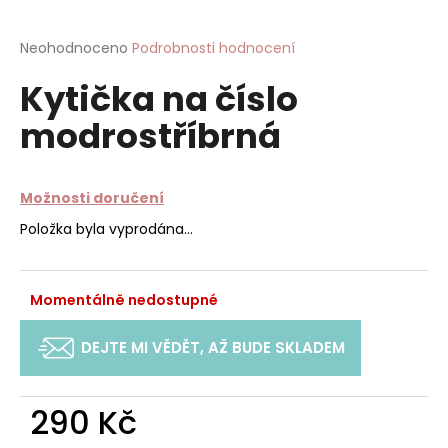
a
j
Průměrné
Neohodnoceno
Podrobnosti hodnocení
hodnocení
í
Kytička na číslo
produktu
t
je
modrostříbrná
?
0,0
z
5
hvězdiček.
Možnosti doručení
Položka byla vyprodána…
HLEDAT
Momentálně nedostupné
D
o
DEJTE MI VĚDĚT, AŽ BUDE SKLADEM
p
o
r
290 Kč
u
Měrná