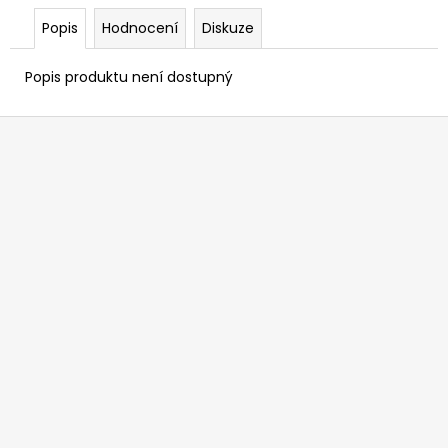
Popis
Hodnocení
Diskuze
Popis produktu není dostupný
Z
á
p
a
t
í