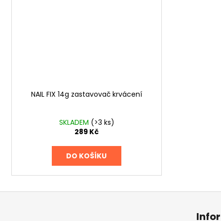
NAIL FIX 14g zastavovač krvácení
SKLADEM
(>3 ks)
289 Kč
DO KOŠÍKU
Z
á
Info