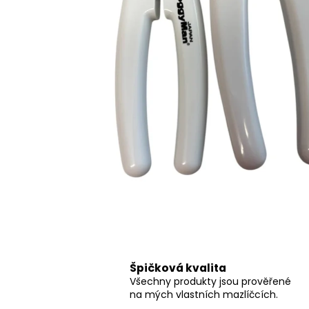
ACTIVE ROZČESÁVAČ DISTRICANTE
SPRAY
95 Kč
Špičková kvalita
Všechny produkty jsou prověřené
na mých vlastních mazlíčcích.