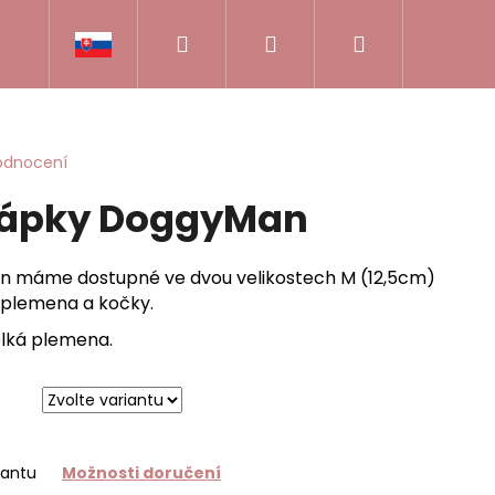
Hledat
Přihlášení
Nákupní
CKY NA VÝSTAVU
VÝSTAVNÍ VODÍTKA
PA
košík
odnocení
drápky DoggyMan
n máme dostupné ve dvou velikostech M (12,5cm)
 plemena a kočky.
elká plemena.
Následující
iantu
Možnosti doručení