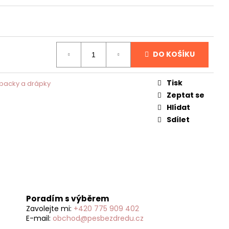
TIONING SHAMPOO
O ZDRAVĚJŠÍ SRST
DO KOŠÍKU
Tisk
packy a drápky
Zeptat se
Hlídat
Sdílet
Poradím s výběrem
Zavolejte mi:
+420 775 909 402
E-mail:
obchod@pesbezdredu.cz