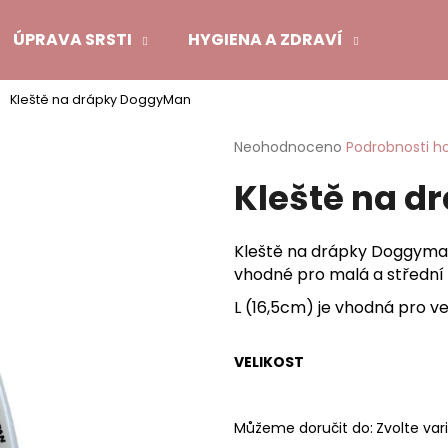
ÚPRAVA SRSTI
HYGIENA A ZDRAVÍ
POMŮ
Kleště na drápky DoggyMan
Co potřebujete najít?
Průměrné
Neohodnoceno
Podrobnosti h
hodnocení
Kleště na 
produktu
HLEDAT
je
0,0
z
Kleště na drápky Doggyma
5
Doporučujeme
vhodné pro malá a střední
hvězdiček.
L (16,5cm) je vhodná pro v
VELIKOST
Můžeme doručit do:
Zvolte var