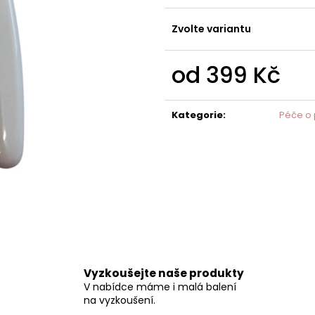
NATURAL SILK PROTEIN CONDITIONER
NATURAL CONDI
PLUSH PUPPY ULEHČUJE ROZČESÁVÁNÍ
PLUSH PUPPY PR
Zvolte variantu
199 Kč
1 099 Kč
od
399 Kč
Měrná
cena:
Kategorie
:
Péče o 
Vyzkoušejte naše produkty
V nabídce máme i malá balení
na vyzkoušení.