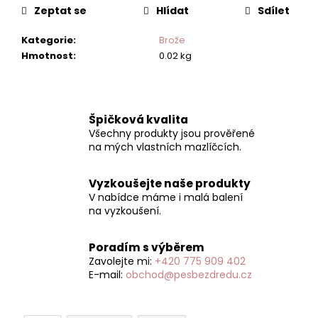
č
Zeptat se
Hlídat
Sdílet
u
j
Kategorie
:
Brože
e
Hmotnost
:
0.02 kg
m
e
Špičková kvalita
NATURAL
SILK
Všechny produkty jsou prověřené
PROTEIN
na mých vlastních mazlíčcích.
CONDITIONER
PLUSH
PUPPY
Vyzkoušejte naše produkty
ULEHČUJE
V nabídce máme i malá balení
ROZČESÁVÁNÍ
na vyzkoušení.
199
Kč
Poradím s výběrem
Zavolejte mi:
+420 775 909 402
E-mail:
obchod@pesbezdredu.cz