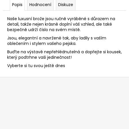
Popis
Hodnocení
Diskuze
Naše luxusní brože jsou ručně vyráběné s důrazem na
detail, takže nejen krásně doplní váš vzhled, ale také
bezpečně udrží číslo na svém místě.
Jsou, elegantní a navržené tak, aby ladily s vaším
oblečením i stylem vašeho pejska.
Buďte na výstavě nepřehlédnutelná a dopřejte si kousek,
který podtrhne vaši jedinečnost!
Vyberte si tu svou ještě dnes
Z
á
p
a
t
í