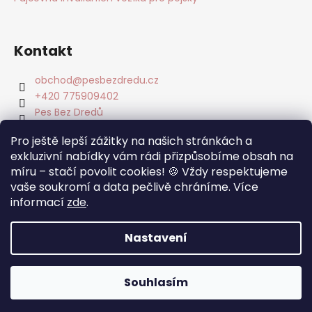
Kontakt
obchod
@
pesbezdredu.cz
+420 775909402
Pes Bez Dredů
pesbezdredu
Pro ještě lepší zážitky na našich stránkách a
Pes Bez Dredu - Smečka z Mníšku
exkluzivní nabídky vám rádi přizpůsobíme obsah na
míru – stačí povolit cookies! 🍪 Vždy respektujeme
Facebook
vaše soukromí a data pečlivě chráníme. Více
informací
zde
.
Nastavení
Vytvořil Shoptet
Copyright 2026
Pes Bez Dredů
. Všechna práva
Souhlasím
vyhrazena.