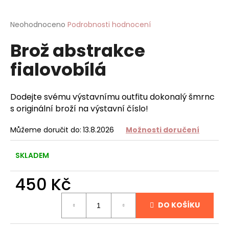
a
j
Průměrné
Neohodnoceno
Podrobnosti hodnocení
hodnocení
í
Brož abstrakce
produktu
t
je
fialovobílá
?
0,0
z
5
hvězdiček.
Dodejte svému výstavnímu outfitu dokonalý šmrnc
s originální broží na výstavní číslo!
HLEDAT
Můžeme doručit do:
13.8.2026
Možnosti doručení
SKLADEM
D
o
450 Kč
p
o
Měrná
DO KOŠÍKU
r
cena:
u